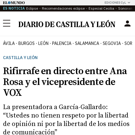
EDICIONES CyL
ES NOTICIA
Eclipse
Recomendaciones eclipse
Especial Cecilia
Sonoram
Menú
ÁVILA
BURGOS
LEÓN
PALENCIA
SALAMANCA
SEGOVIA
SORI
CASTILLA Y LEÓN
Rifirrafe en directo entre Ana
Rosa y el vicepresidente de
VOX
La presentadora a García-Gallardo:
“Ustedes no tienen respeto por la libertad
de opinión ni por la libertad de los medios
de comunicación”