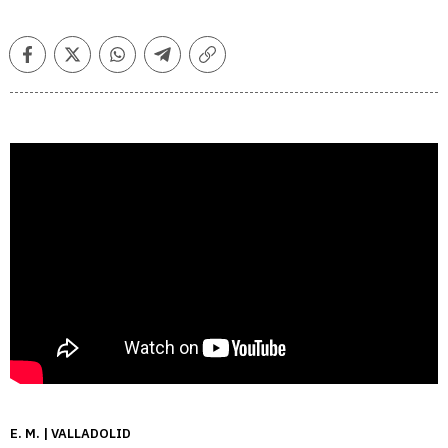
Facebook
Twitter
Whatsapp
Telegram
Copiar
enlace
E. M. | VALLADOLID