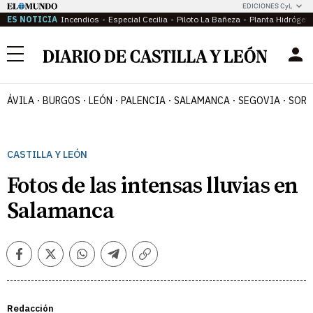
EDICIONES CyL
ES NOTICIA
Incendios
Especial Cecilia
Piloto La Bañeza
Planta Hidrógen
Menú
ÁVILA
BURGOS
LEÓN
PALENCIA
SALAMANCA
SEGOVIA
SORI
CASTILLA Y LEÓN
Fotos de las intensas lluvias en
Salamanca
Facebook
Twitter
Whatsapp
Telegram
Copiar
enlace
Redacción