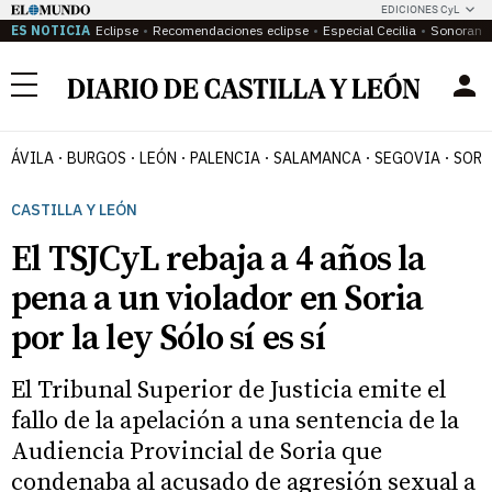
EDICIONES CyL
ES NOTICIA
Eclipse
Recomendaciones eclipse
Especial Cecilia
Sonoram
Menú
ÁVILA
BURGOS
LEÓN
PALENCIA
SALAMANCA
SEGOVIA
SORI
CASTILLA Y LEÓN
El TSJCyL rebaja a 4 años la
pena a un violador en Soria
por la ley Sólo sí es sí
El Tribunal Superior de Justicia emite el
fallo de la apelación a una sentencia de la
Audiencia Provincial de Soria que
condenaba al acusado de agresión sexual a