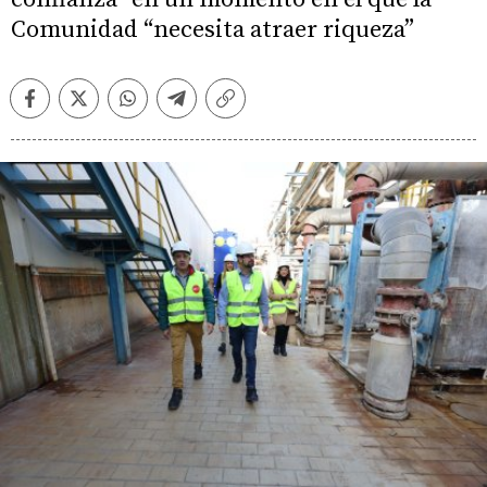
Comunidad “necesita atraer riqueza”
Facebook
Twitter
Whatsapp
Telegram
Copiar
enlace