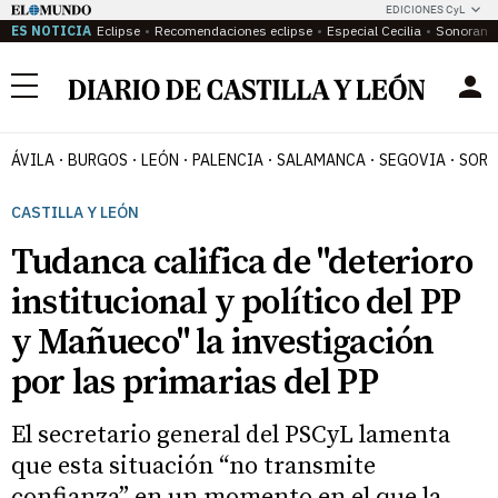
EDICIONES CyL
ES NOTICIA
Eclipse
Recomendaciones eclipse
Especial Cecilia
Sonoram
Menú
ÁVILA
BURGOS
LEÓN
PALENCIA
SALAMANCA
SEGOVIA
SORI
CASTILLA Y LEÓN
Tudanca califica de "deterioro
institucional y político del PP
y Mañueco" la investigación
por las primarias del PP
El secretario general del PSCyL lamenta
que esta situación “no transmite
confianza” en un momento en el que la