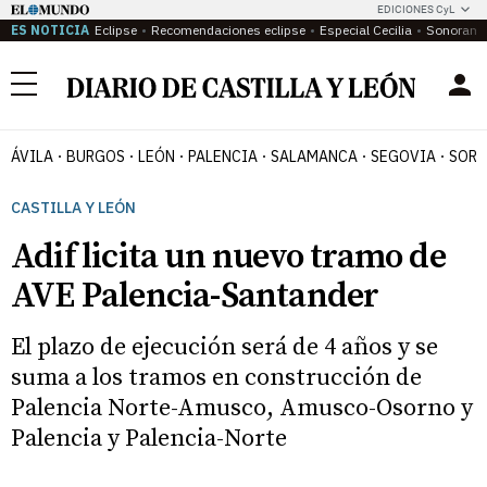
EDICIONES CyL
ES NOTICIA
Eclipse
Recomendaciones eclipse
Especial Cecilia
Sonoram
Menú
ÁVILA
BURGOS
LEÓN
PALENCIA
SALAMANCA
SEGOVIA
SORI
CASTILLA Y LEÓN
Adif licita un nuevo tramo de
AVE Palencia-Santander
El plazo de ejecución será de 4 años y se
suma a los tramos en construcción de
Palencia Norte-Amusco, Amusco-Osorno y
Palencia y Palencia-Norte