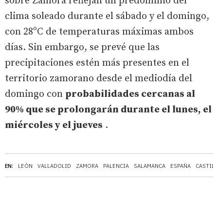
sobre Zamora reflejan un predominio del
clima soleado durante el sábado y el domingo,
con 28ºC de temperaturas máximas ambos
días. Sin embargo, se prevé que las
precipitaciones estén más presentes en el
territorio zamorano desde el mediodía del
domingo con
probabilidades cercanas al
90% que se prolongarán durante el lunes, el
miércoles y el jueves
.
EN:
LEÓN
VALLADOLID
ZAMORA
PALENCIA
SALAMANCA
ESPAÑA
CASTILL