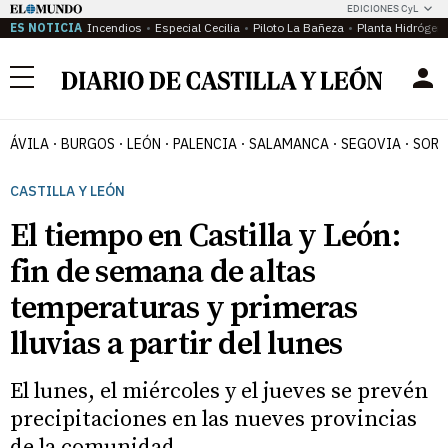
EDICIONES CyL
ES NOTICIA
Incendios
Especial Cecilia
Piloto La Bañeza
Planta Hidrógen
Menú
ÁVILA
BURGOS
LEÓN
PALENCIA
SALAMANCA
SEGOVIA
SORI
CASTILLA Y LEÓN
El tiempo en Castilla y León:
fin de semana de altas
temperaturas y primeras
lluvias a partir del lunes
El lunes, el miércoles y el jueves se prevén
precipitaciones en las nueves provincias
de la comunidad