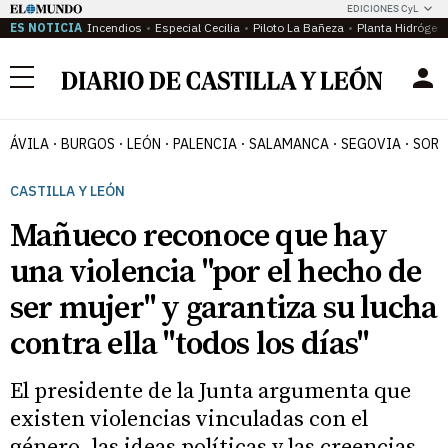
EDICIONES CyL
ES NOTICIA
Incendios
Especial Cecilia
Piloto La Bañeza
Planta Hidrógen
Menú
ÁVILA
BURGOS
LEÓN
PALENCIA
SALAMANCA
SEGOVIA
SORI
CASTILLA Y LEÓN
Mañueco reconoce que hay
una violencia "por el hecho de
ser mujer" y garantiza su lucha
contra ella "todos los días"
El presidente de la Junta argumenta que
existen violencias vinculadas con el
género, las ideas políticas y las creencias