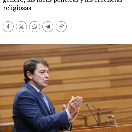
religiosas
Facebook
Twitter
Whatsapp
Telegram
Copiar
enlace