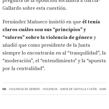
pregunta de la oposición socialista a García-
Gallardo sobre esta cuestión.
Fernández Mañueco insistió en que
él tenía
claros cuáles son sus “principios” y
“valores” sobre la violencia de género
y
añadió que como presidente de la Junta
siempre lo encontrarán en al “tranquilidad”, la
“moderación”, el “entendimiento" y la “apuesta
por la centralidad”.
EN:
VIOLENCIA DE GÉNERO
VIOLENCIA
JUNTA DE CASTILLA Y LEÓN
JUAN G