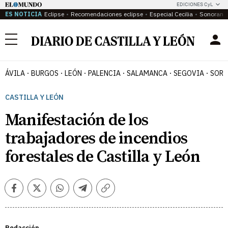
EDICIONES CyL
ES NOTICIA
Eclipse
Recomendaciones eclipse
Especial Cecilia
Sonoram
Menú
ÁVILA
BURGOS
LEÓN
PALENCIA
SALAMANCA
SEGOVIA
SORI
CASTILLA Y LEÓN
Manifestación de los
trabajadores de incendios
forestales de Castilla y León
Facebook
Twitter
Whatsapp
Telegram
Copiar
enlace
Redacción