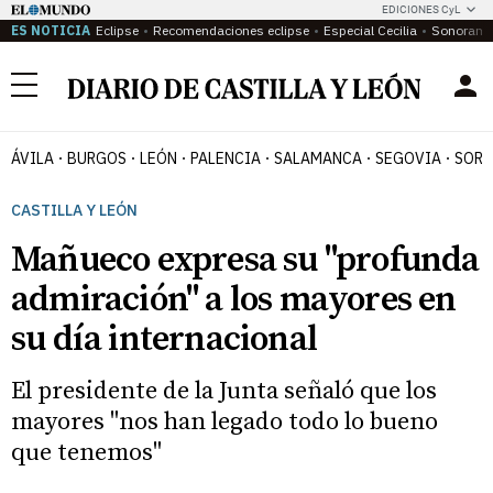
EDICIONES CyL
ES NOTICIA
Eclipse
Recomendaciones eclipse
Especial Cecilia
Sonoram
Menú
ÁVILA
BURGOS
LEÓN
PALENCIA
SALAMANCA
SEGOVIA
SORI
CASTILLA Y LEÓN
Mañueco expresa su "profunda
admiración" a los mayores en
su día internacional
El presidente de la Junta señaló que los
mayores "nos han legado todo lo bueno
que tenemos"