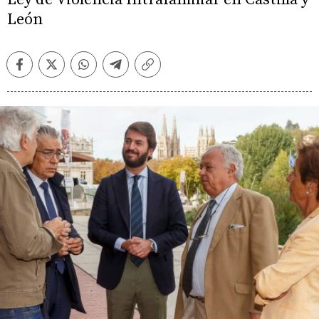
León
Facebook
Twitter
Whatsapp
Telegram
Copiar
enlace