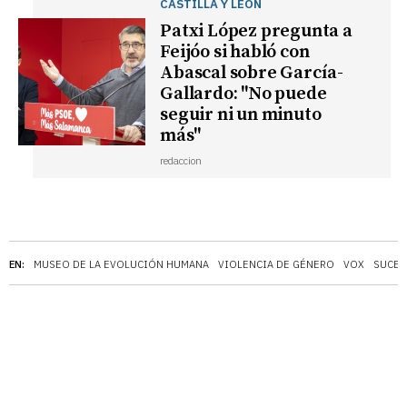
CASTILLA Y LEÓN
Patxi López pregunta a
Feijóo si habló con
Abascal sobre García-
Gallardo: "No puede
seguir ni un minuto
más"
redaccion
EN:
MUSEO DE LA EVOLUCIÓN HUMANA
VIOLENCIA DE GÉNERO
VOX
SUCE