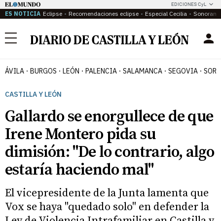
EDICIONES CyL
ES NOTICIA
Eclipse
Recomendaciones eclipse
Especial Cecilia
Sonoram
Menú
ÁVILA
BURGOS
LEÓN
PALENCIA
SALAMANCA
SEGOVIA
SORI
CASTILLA Y LEÓN
Gallardo se enorgullece de que
Irene Montero pida su
dimisión: "De lo contrario, algo
estaría haciendo mal"
El vicepresidente de la Junta lamenta que
Vox se haya "quedado solo" en defender la
Ley de Violencia Intrafamiliar en Castilla y