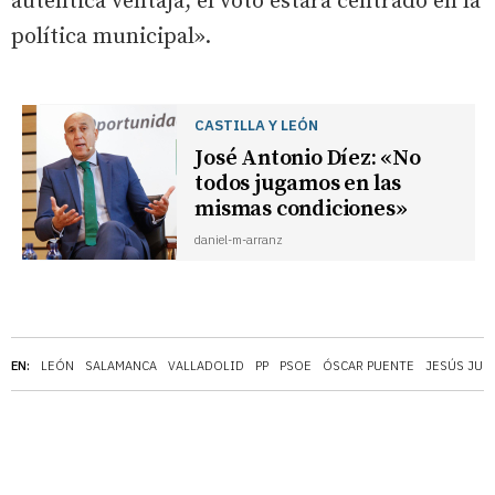
auténtica ventaja, el voto estará centrado en la
política municipal».
CASTILLA Y LEÓN
José Antonio Díez: «No
todos jugamos en las
mismas condiciones»
daniel-m-arranz
EN:
LEÓN
SALAMANCA
VALLADOLID
PP
PSOE
ÓSCAR PUENTE
JESÚS JUL