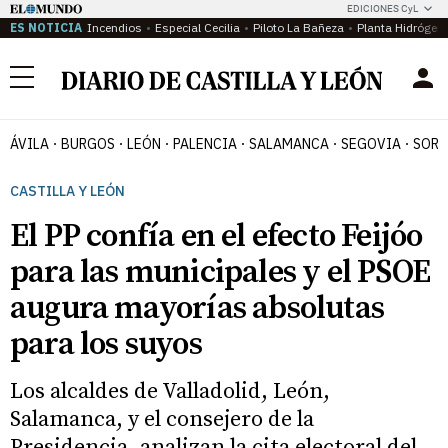
EDICIONES CyL
ES NOTICIA
Incendios
Especial Cecilia
Piloto La Bañeza
Planta Hidrógen
Menú
ÁVILA
BURGOS
LEÓN
PALENCIA
SALAMANCA
SEGOVIA
SORI
CASTILLA Y LEÓN
El PP confía en el efecto Feijóo
para las municipales y el PSOE
augura mayorías absolutas
para los suyos
Los alcaldes de Valladolid, León,
Salamanca, y el consejero de la
Presidencia, analizan la cita electoral del