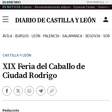
EDICIONES CyL
ES NOTICIA
Eclipse
Recomendaciones eclipse
Especial Cecilia
Sonoram
Menú
ÁVILA
BURGOS
LEÓN
PALENCIA
SALAMANCA
SEGOVIA
SORI
CASTILLA Y LEÓN
XIX Feria del Caballo de
Ciudad Rodrigo
Facebook
Twitter
Whatsapp
Telegram
Copiar
enlace
Redacción