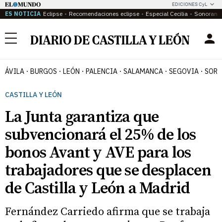
EDICIONES CyL
ES NOTICIA
Eclipse
Recomendaciones eclipse
Especial Cecilia
Sonoram
Menú
ÁVILA
BURGOS
LEÓN
PALENCIA
SALAMANCA
SEGOVIA
SORI
CASTILLA Y LEÓN
La Junta garantiza que
subvencionará el 25% de los
bonos Avant y AVE para los
trabajadores que se desplacen
de Castilla y León a Madrid
Fernández Carriedo afirma que se trabaja