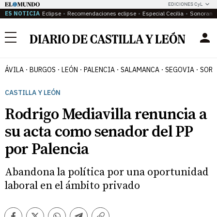
EDICIONES CyL
ES NOTICIA
Eclipse
Recomendaciones eclipse
Especial Cecilia
Sonoram
Menú
ÁVILA
BURGOS
LEÓN
PALENCIA
SALAMANCA
SEGOVIA
SORI
CASTILLA Y LEÓN
Rodrigo Mediavilla renuncia a
su acta como senador del PP
por Palencia
Abandona la política por una oportunidad
laboral en el ámbito privado