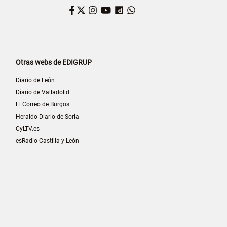
Facebook
Twitter
Instagram
YouTube
Dailymotion
WhatsApp
Otras webs de EDIGRUP
Diario de León
Diario de Valladolid
El Correo de Burgos
Heraldo-Diario de Soria
CyLTV.es
esRadio Castilla y León