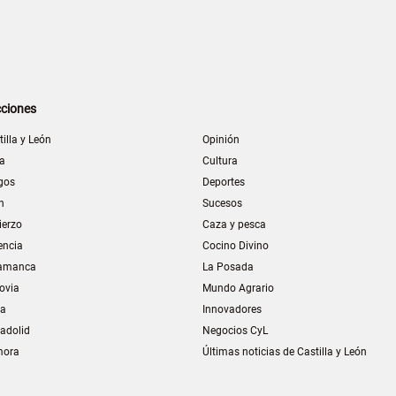
ciones
tilla y León
Opinión
la
Cultura
gos
Deportes
n
Sucesos
ierzo
Caza y pesca
encia
Cocino Divino
amanca
La Posada
ovia
Mundo Agrario
ia
Innovadores
ladolid
Negocios CyL
mora
Últimas noticias de Castilla y León