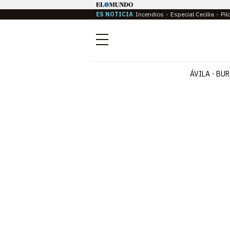
ES NOTICIA
Incendios
Especial Cecilia
Pil
Menú
ÁVILA
BUR