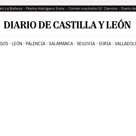
oto La Bañeza
Planta Hidrógeno Soria
Crimen machista GC Zamora
Diario d
GOS
LEÓN
PALENCIA
SALAMANCA
SEGOVIA
SORIA
VALLADOL