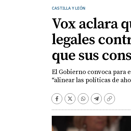
CASTILLA Y LEÓN
Vox aclara q
legales cont
que sus cons
El Gobierno convoca para es
“alinear las políticas de a
Facebook
Twitter
Whatsapp
Telegram
Copiar
enlace