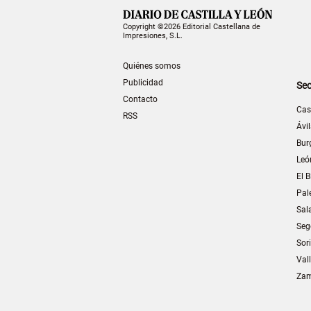
Copyright ©2026 Editorial Castellana de
Impresiones, S.L.
Quiénes somos
Publicidad
Sec
Contacto
Cas
RSS
Ávi
Bur
Leó
El B
Pal
Sal
Seg
Sor
Val
Za