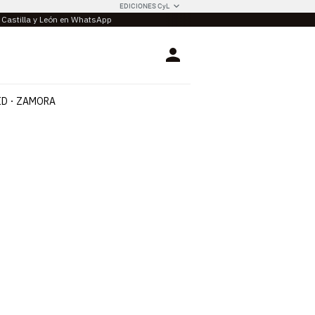
EDICIONES CyL
e Castilla y León en WhatsApp
Login
ID
ZAMORA