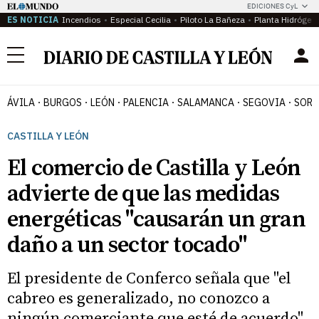
EDICIONES CyL
ES NOTICIA
Incendios
Especial Cecilia
Piloto La Bañeza
Planta Hidrógen
Menú
ÁVILA
BURGOS
LEÓN
PALENCIA
SALAMANCA
SEGOVIA
SORI
CASTILLA Y LEÓN
El comercio de Castilla y León
advierte de que las medidas
energéticas "causarán un gran
daño a un sector tocado"
El presidente de Conferco señala que "el
cabreo es generalizado, no conozco a
ningún comerciante que esté de acuerdo"