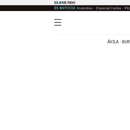
ES NOTICIA
Incendios
Especial Cecilia
Pil
Menú
ÁVILA
BUR