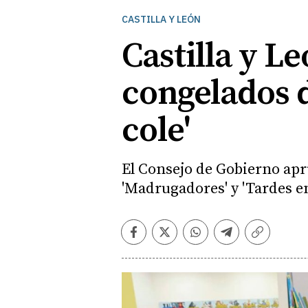
CASTILLA Y LEÓN
Castilla y L
congelados d
cole'
El Consejo de Gobierno apr
'Madrugadores' y 'Tardes en
Facebook
Twitter
Whatsapp
Telegram
Copiar
enlace