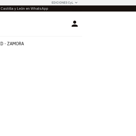
EDICIONES CyL
e Castilla y León en WhatsApp
Login
ID
ZAMORA