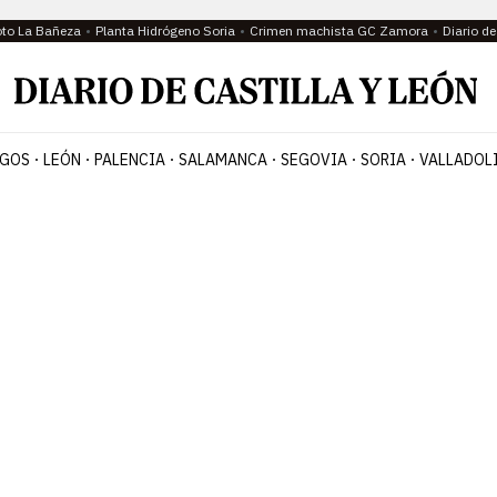
oto La Bañeza
Planta Hidrógeno Soria
Crimen machista GC Zamora
Diario d
GOS
LEÓN
PALENCIA
SALAMANCA
SEGOVIA
SORIA
VALLADOL