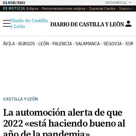
EDICIONES CyL
ES NOTICIA
Eclipse
Recomendaciones eclipse
Especial Cecilia
Sonoram
Diario de Castilla
Menú
y León
ÁVILA
BURGOS
LEÓN
PALENCIA
SALAMANCA
SEGOVIA
SORI
CASTILLA Y LEÓN
La automoción alerta de que
2022 «está haciendo bueno al
año de la pandemia»