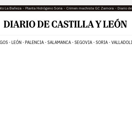
oto La Bañeza
Planta Hidrógeno Soria
Crimen machista GC Zamora
Diario d
GOS
LEÓN
PALENCIA
SALAMANCA
SEGOVIA
SORIA
VALLADOL