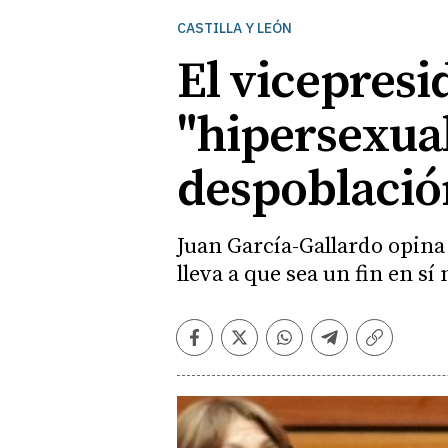
CASTILLA Y LEÓN
El vicepresi
"hipersexual
despoblació
Juan García-Gallardo opina
lleva a que sea un fin en sí
Facebook
Twitter
Whatsapp
Telegram
Copiar
enlace