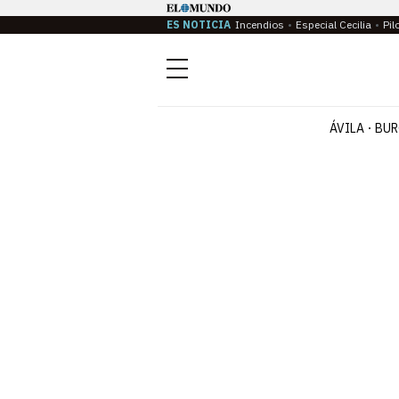
ES NOTICIA
Incendios
Especial Cecilia
Pil
Menú
ÁVILA
BUR