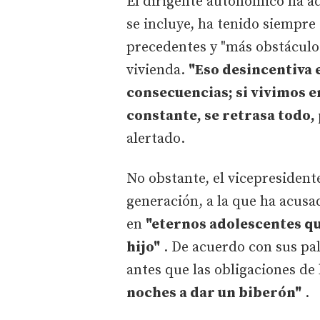
El dirigente autonómico ha ad
se incluye, ha tenido siempre
precedentes y "más obstáculos
vivienda.
"Eso desincentiva 
consecuencias; si vivimos 
constante, se retrasa todo,
alertado.
No obstante, el vicepresidente
generación, a la que ha acusad
en
"eternos adolescentes qu
hijo"
. De acuerdo con sus pala
antes que las obligaciones de
noches a dar un biberón"
.