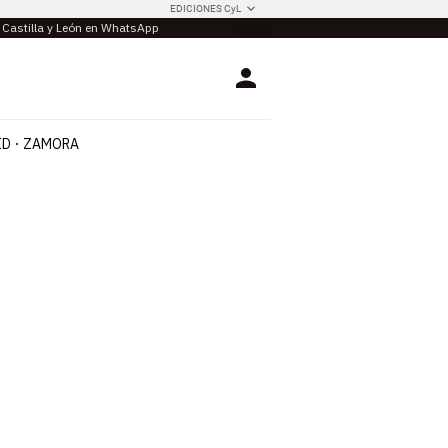
EDICIONES CyL
e Castilla y León en WhatsApp
Login
ID
ZAMORA