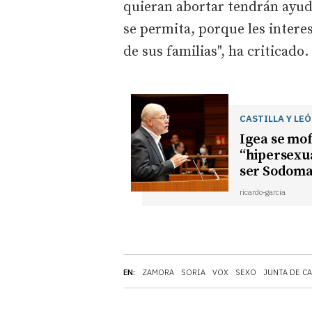
quieran abortar tendrán ayud
se permita, porque les intere
de sus familias", ha criticado.
CASTILLA Y LE
Igea se mof
“hipersexua
ser Sodoma
ricardo-garcia
EN:
ZAMORA
SORIA
VOX
SEXO
JUNTA DE CA