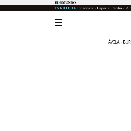
ES NOTICIA
Incendios
Especial Cecilia
Pil
Menú
ÁVILA
BUR