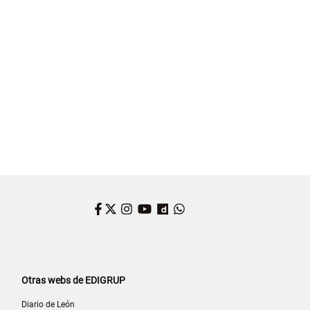
 Y LEÓN
AGRICULTURA
Facebook
Twitter
Instagram
YouTube
Dailymotion
WhatsApp
Otras webs de EDIGRUP
Diario de León