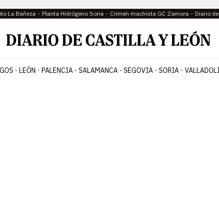
oto La Bañeza
Planta Hidrógeno Soria
Crimen machista GC Zamora
Diario d
GOS
LEÓN
PALENCIA
SALAMANCA
SEGOVIA
SORIA
VALLADOL