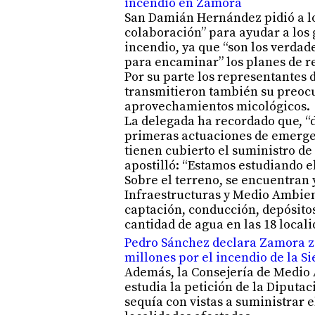
incendio en Zamora
San Damián Hernández pidió a lo
colaboración” para ayudar a los 
incendio, ya que “son los verdad
para encaminar” los planes de r
Por su parte los representantes 
transmitieron también su preocup
aprovechamientos micológicos.
La delegada ha recordado que, “
primeras actuaciones de emergen
tienen cubierto el suministro de
apostilló: “Estamos estudiando e
Sobre el terreno, se encuentran 
Infraestructuras y Medio Ambient
captación, conducción, depósitos 
cantidad de agua en las 18 locali
Pedro Sánchez declara Zamora zo
millones por el incendio de la Si
Además, la Consejería de Medio 
estudia la petición de la Diputa
sequía con vistas a suministrar e