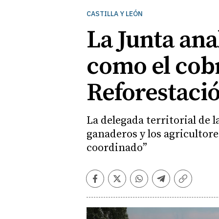
CASTILLA Y LEÓN
La Junta ana
como el cobr
Reforestació
La delegada territorial de
ganaderos y los agricultore
coordinado”
Facebook
Twitter
Whatsapp
Telegram
Copiar
enlace