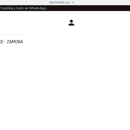
EDICIONES CyL
e Castilla y León en WhatsApp
Login
ID
ZAMORA