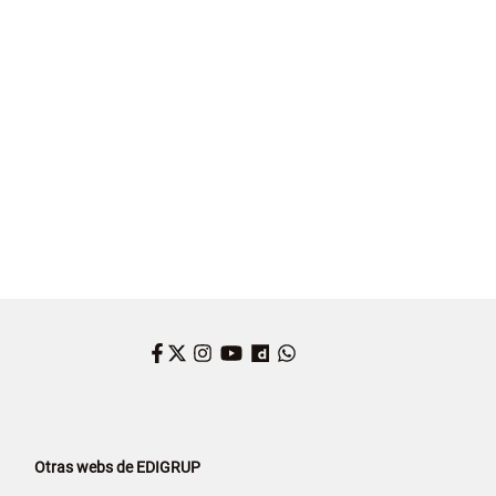
NDIOS
GANADERÍA
CASTILLA Y LEÓN
CAIXABANK
AGRICULTURA
Facebook
Twitter
Instagram
YouTube
Dailymotion
WhatsApp
Otras webs de EDIGRUP