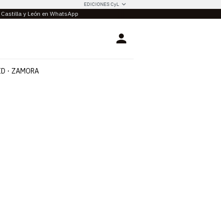
EDICIONES CyL
e Castilla y León en WhatsApp
Login
ID
ZAMORA