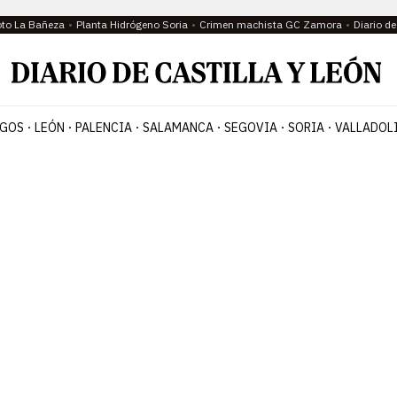
oto La Bañeza
Planta Hidrógeno Soria
Crimen machista GC Zamora
Diario d
GOS
LEÓN
PALENCIA
SALAMANCA
SEGOVIA
SORIA
VALLADOL