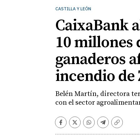
CASTILLA Y LEÓN
CaixaBank ab
10 millones 
ganaderos af
incendio de
Belén Martín, directora te
con el sector agroalimentar
Facebook
Twitter
Whatsapp
Telegram
Copiar
enlace