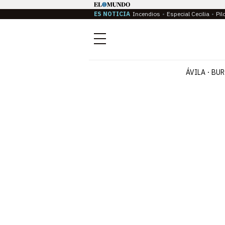
ES NOTICIA
Incendios
Especial Cecilia
Pil
Menú
ÁVILA
BUR