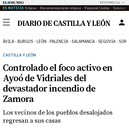
EDICIONES CyL
ES NOTICIA
Eclipse
Recomendaciones eclipse
Especial Cecilia
Sonoram
Menú
ÁVILA
BURGOS
LEÓN
PALENCIA
SALAMANCA
SEGOVIA
SORI
CASTILLA Y LEÓN
Controlado el foco activo en
Ayoó de Vidriales del
devastador incendio de
Zamora
Los vecinos de los pueblos desalojados
regresan a sus casas