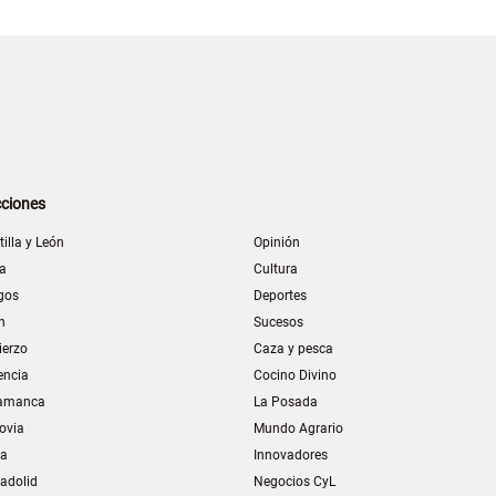
ciones
tilla y León
Opinión
la
Cultura
gos
Deportes
n
Sucesos
ierzo
Caza y pesca
encia
Cocino Divino
amanca
La Posada
ovia
Mundo Agrario
ia
Innovadores
ladolid
Negocios CyL