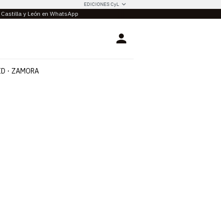
EDICIONES CyL
e Castilla y León en WhatsApp
Login
ID
ZAMORA