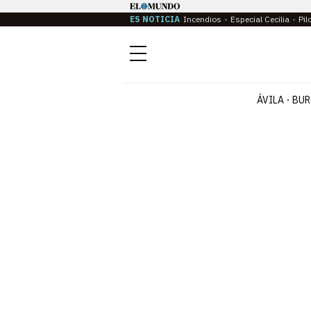
ES NOTICIA
Incendios
Especial Cecilia
Pil
Menú
ÁVILA
BUR