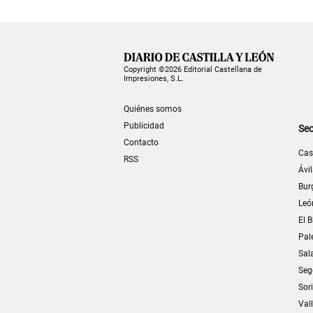
Copyright ©2026 Editorial Castellana de
Impresiones, S.L.
Quiénes somos
Publicidad
Sec
Contacto
Cas
RSS
Ávi
Bur
Leó
El B
Pal
Sal
Seg
Sor
Val