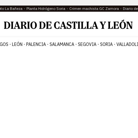
oto La Bañeza
Planta Hidrógeno Soria
Crimen machista GC Zamora
Diario d
GOS
LEÓN
PALENCIA
SALAMANCA
SEGOVIA
SORIA
VALLADOL