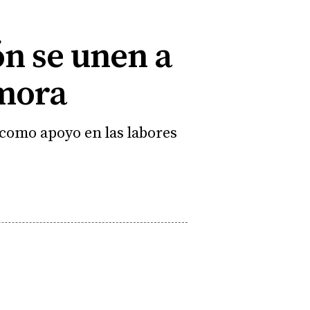
ón se unen a
amora
 como apoyo en las labores