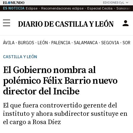
EDICIONES CyL
ES NOTICIA
Eclipse
Recomendaciones eclipse
Especial Cecilia
Sonoram
Menú
ÁVILA
BURGOS
LEÓN
PALENCIA
SALAMANCA
SEGOVIA
SORI
CASTILLA Y LEÓN
El Gobierno nombra al
polémico Félix Barrio nuevo
director del Incibe
El que fuera controvertido gerente del
instituto y ahora subdirector sustituye en
el cargo a Rosa Díez