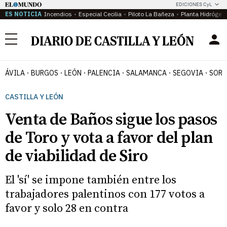
EDICIONES CyL
ES NOTICIA
Incendios
Especial Cecilia
Piloto La Bañeza
Planta Hidrógen
Menú
ÁVILA
BURGOS
LEÓN
PALENCIA
SALAMANCA
SEGOVIA
SORI
CASTILLA Y LEÓN
Venta de Baños sigue los pasos
de Toro y vota a favor del plan
de viabilidad de Siro
El 'sí' se impone también entre los
trabajadores palentinos con 177 votos a
favor y solo 28 en contra