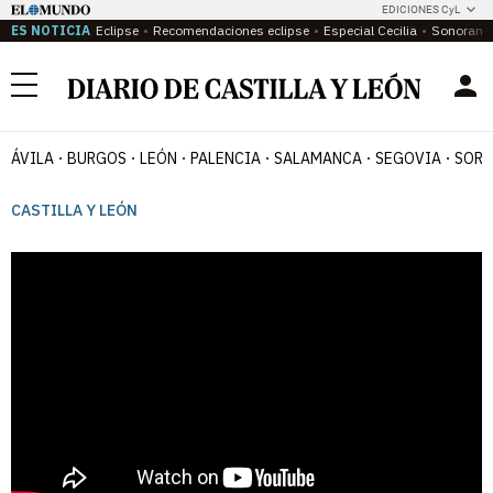
EDICIONES CyL
ES NOTICIA
Eclipse
Recomendaciones eclipse
Especial Cecilia
Sonoram
Menú
ÁVILA
BURGOS
LEÓN
PALENCIA
SALAMANCA
SEGOVIA
SORI
CASTILLA Y LEÓN