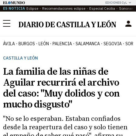
EDICIONES CyL
ES NOTICIA
Eclipse
Recomendaciones eclipse
Especial Cecilia
Sonoram
Menú
ÁVILA
BURGOS
LEÓN
PALENCIA
SALAMANCA
SEGOVIA
SORI
CASTILLA Y LEÓN
La familia de las niñas de
Aguilar recurrirá el archivo
del caso: "Muy dolidos y con
mucho disgusto"
"No se lo esperaban. Estaban confiados
desde la reapertura del caso y solo tienen
el empeño de saber qué pasó", afirma su