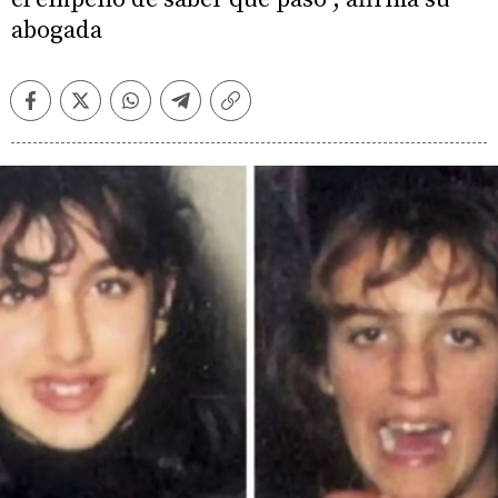
abogada
Facebook
Twitter
Whatsapp
Telegram
Copiar
enlace