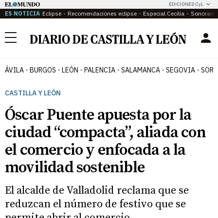
EDICIONES CyL
ES NOTICIA
Eclipse
Recomendaciones eclipse
Especial Cecilia
Sonoram
Menú
ÁVILA
BURGOS
LEÓN
PALENCIA
SALAMANCA
SEGOVIA
SORI
CASTILLA Y LEÓN
Óscar Puente apuesta por la
ciudad “compacta”, aliada con
el comercio y enfocada a la
movilidad sostenible
El alcalde de Valladolid reclama que se
reduzcan el número de festivo que se
permite abrir al comercio