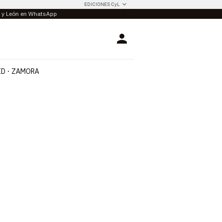
EDICIONES CyL
la y León en WhatsApp
Login
ID
ZAMORA