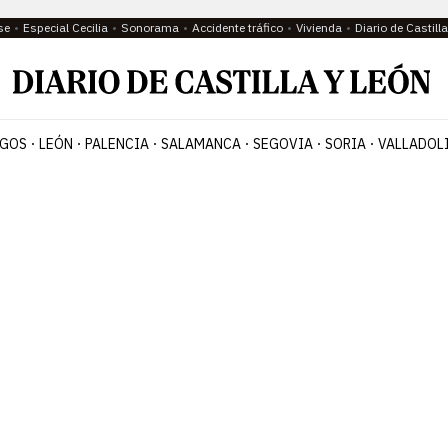
se
Especial Cecilia
Sonorama
Accidente tráfico
Vivienda
Diario de Castil
GOS
LEÓN
PALENCIA
SALAMANCA
SEGOVIA
SORIA
VALLADOL