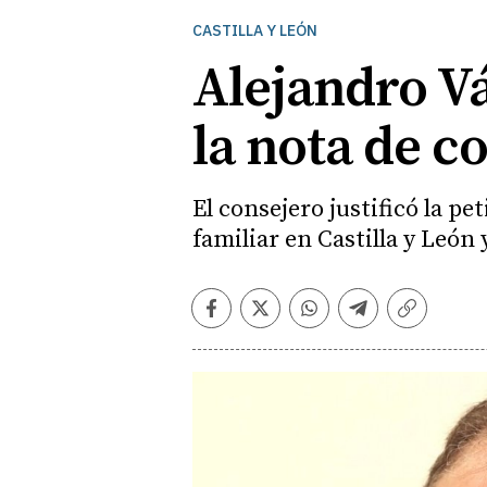
CASTILLA Y LEÓN
Alejandro Vá
la nota de c
El consejero justificó la p
familiar en Castilla y León
Facebook
Twitter
Whatsapp
Telegram
Copiar
enlace