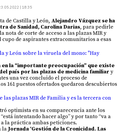
23.05.2022 | 18:35
ta de Castilla y León,
Alejandro Vázquez se ha
stra de Sanidad, Carolina Darias
, para pedirle
a nota de corte de acceso a las plazas MIR y
l cupo de aspirantes extracomunitarios a esas
lla y León sobre la viruela del mono: "Hay
ia en la “importante preocupación” que existe
 del país por las plazas de medicina familiar
y
es una vez concluido el proceso de
 los 161 puestos ofertados quedaron descubiertos
e las plazas MIR de Familia y es la tercera con
ostró optimista en su comparecencia ante los
“está intentando hacer algo” y por tanto “va a
r a la práctica ambas peticiones.
n la
Jornada ‘Gestión de la Cronicidad. Las