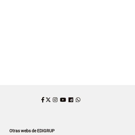
N
CAROLINA DARIAS
ALEJANDRO VÁZQUEZ RAMOS
Facebook
Twitter
Instagram
YouTube
Dailymotion
WhatsApp
Otras webs de EDIGRUP