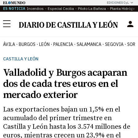
EDICIONES CyL
ES NOTICIA
Incendios
Especial Cecilia
Piloto La Bañeza
Planta Hidrógen
Menú
ÁVILA
BURGOS
LEÓN
PALENCIA
SALAMANCA
SEGOVIA
SORI
CASTILLA Y LEÓN
Valladolid y Burgos acaparan
dos de cada tres euros en el
mercado exterior
Las exportaciones bajan un 1,5% en el
acumulado del primer trimestre en
Castilla y León hasta los 3.574 millones de
euros, mientras crecen un 23,9% en el