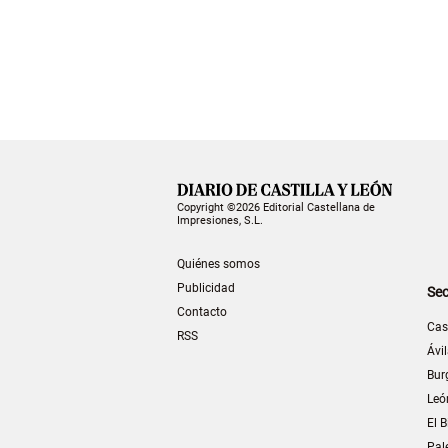
Copyright ©2026 Editorial Castellana de
Impresiones, S.L.
Quiénes somos
Publicidad
Sec
Contacto
Cas
RSS
Ávi
Bur
Leó
El B
Pal