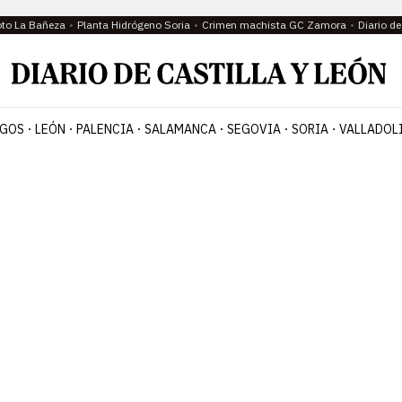
oto La Bañeza
Planta Hidrógeno Soria
Crimen machista GC Zamora
Diario d
GOS
LEÓN
PALENCIA
SALAMANCA
SEGOVIA
SORIA
VALLADOL