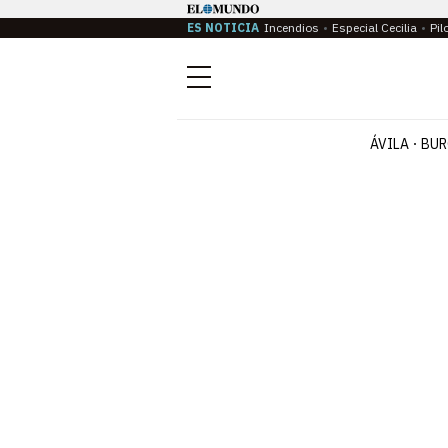
ES NOTICIA
Incendios
Especial Cecilia
Pil
Menú
ÁVILA
BUR