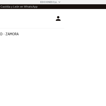
EDICIONES CyL
e Castilla y León en WhatsApp
Login
ID
ZAMORA