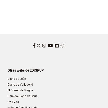
Facebook
Twitter
Instagram
YouTube
Dailymotion
WhatsApp
Otras webs de EDIGRUP
Diario de León
Diario de Valladolid
El Correo de Burgos
Heraldo-Diario de Soria
CyLTV.es
esRadio Castilla y León