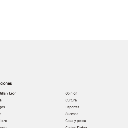
ciones
tilla y León
Opinión
la
Cultura
gos
Deportes
n
Sucesos
ierzo
Caza y pesca
encia
Cocino Divino