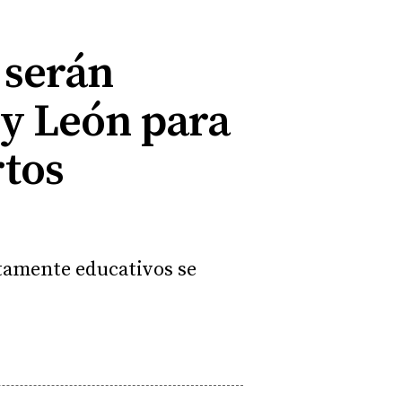
 serán
a y León para
rtos
ctamente educativos se