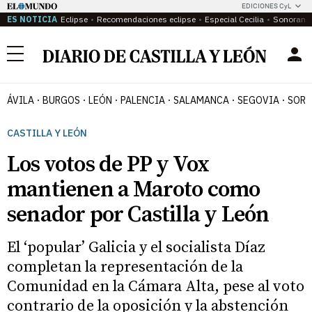
EDICIONES CyL
ES NOTICIA
Eclipse
Recomendaciones eclipse
Especial Cecilia
Sonoram
Menú
ÁVILA
BURGOS
LEÓN
PALENCIA
SALAMANCA
SEGOVIA
SORI
CASTILLA Y LEÓN
Los votos de PP y Vox
mantienen a Maroto como
senador por Castilla y León
El ‘popular’ Galicia y el socialista Díaz
completan la representación de la
Comunidad en la Cámara Alta, pese al voto
contrario de la oposición y la abstención