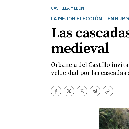
CASTILLA Y LEÓN
LA MEJOR ELECCIÓN... EN BUR
Las cascada
medieval
Orbaneja del Castillo invit
velocidad por las cascadas q
Facebook
Twitter
Whatsapp
Telegram
Copiar
enlace