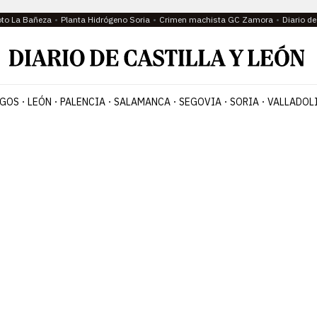
oto La Bañeza
Planta Hidrógeno Soria
Crimen machista GC Zamora
Diario d
GOS
LEÓN
PALENCIA
SALAMANCA
SEGOVIA
SORIA
VALLADOL