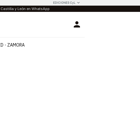
EDICIONES CyL
e Castilla y León en WhatsApp
Login
ID
ZAMORA