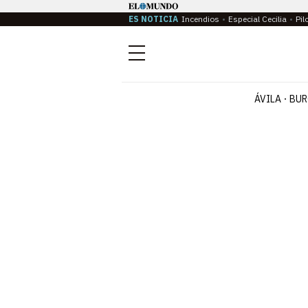
ES NOTICIA
Incendios
Especial Cecilia
Pil
Menú
ÁVILA
BUR