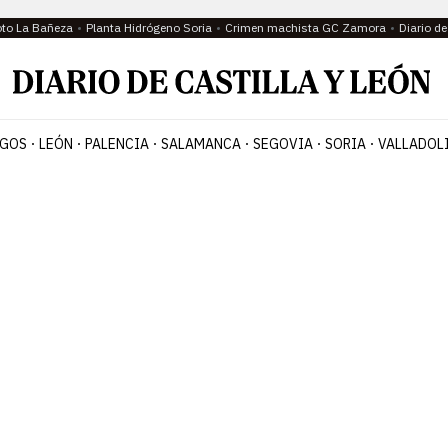
oto La Bañeza
Planta Hidrógeno Soria
Crimen machista GC Zamora
Diario d
GOS
LEÓN
PALENCIA
SALAMANCA
SEGOVIA
SORIA
VALLADOL