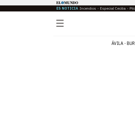
ES NOTICIA
Incendios
Especial Cecilia
Pil
Menú
ÁVILA
BUR