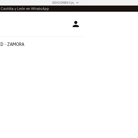
EDICIONES CyL
e Castilla y León en WhatsApp
Login
ID
ZAMORA