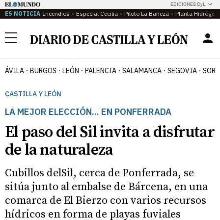
EDICIONES CyL
ES NOTICIA
Incendios
Especial Cecilia
Piloto La Bañeza
Planta Hidrógen
Menú
ÁVILA
BURGOS
LEÓN
PALENCIA
SALAMANCA
SEGOVIA
SORI
CASTILLA Y LEÓN
LA MEJOR ELECCIÓN... EN PONFERRADA
El paso del Sil invita a disfrutar
de la naturaleza
Cubillos delSil, cerca de Ponferrada, se
sitúa junto al embalse de Bárcena, en una
comarca de El Bierzo con varios recursos
hídricos en forma de playas fuviales