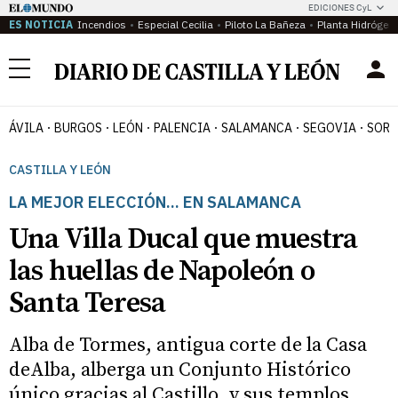
EDICIONES CyL
ES NOTICIA
Incendios
Especial Cecilia
Piloto La Bañeza
Planta Hidrógen
Menú
ÁVILA
BURGOS
LEÓN
PALENCIA
SALAMANCA
SEGOVIA
SORI
CASTILLA Y LEÓN
LA MEJOR ELECCIÓN... EN SALAMANCA
Una Villa Ducal que muestra
las huellas de Napoleón o
Santa Teresa
Alba de Tormes, antigua corte de la Casa
deAlba, alberga un Conjunto Histórico
único gracias al Castillo, y sus templos