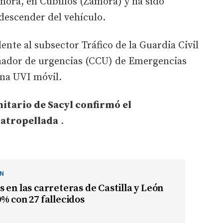
amora, en Cubillos (Zamora) y ha sido
descender del vehículo.
dente al subsector Tráfico de la Guardia Civil
nador de urgencias (CCU) de Emergencias
una UVI móvil.
nitario de Sacyl confirmó el
 atropellada
.
ÓN
 en las carreteras de Castilla y León
% con 27 fallecidos