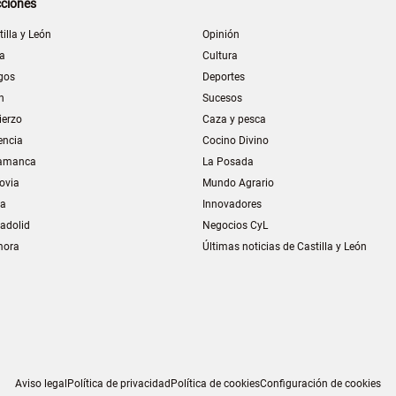
ciones
tilla y León
Opinión
la
Cultura
gos
Deportes
n
Sucesos
ierzo
Caza y pesca
encia
Cocino Divino
amanca
La Posada
ovia
Mundo Agrario
ia
Innovadores
ladolid
Negocios CyL
mora
Últimas noticias de Castilla y León
Aviso legal
Política de privacidad
Política de cookies
Configuración de cookies