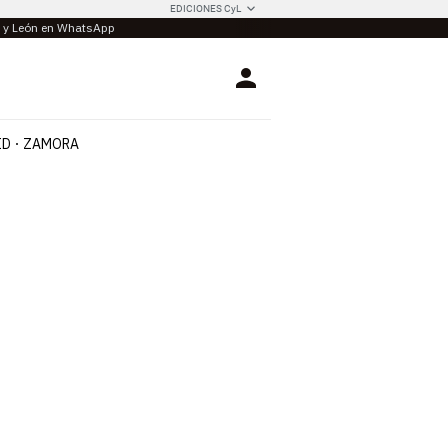
EDICIONES CyL
la y León en WhatsApp
Login
ID
ZAMORA