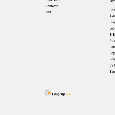
Sec
Contacto
Cas
RSS
Ávi
Bur
Leó
El B
Pal
Sal
Seg
Sor
Val
Za