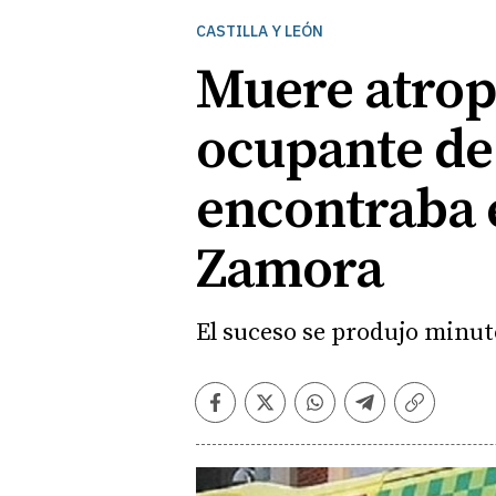
CASTILLA Y LEÓN
Muere atrop
ocupante de
encontraba 
Zamora
El suceso se produjo minuto
Facebook
Twitter
Whatsapp
Telegram
Copiar
enlace