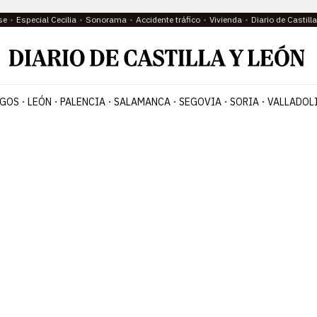
se
Especial Cecilia
Sonorama
Accidente tráfico
Vivienda
Diario de Castil
GOS
LEÓN
PALENCIA
SALAMANCA
SEGOVIA
SORIA
VALLADOL