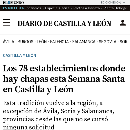
EDICIONES CyL
ES NOTICIA
Incendios
Especial Cecilia
Piloto La Bañeza
Planta Hidrógen
Menú
ÁVILA
BURGOS
LEÓN
PALENCIA
SALAMANCA
SEGOVIA
SORI
CASTILLA Y LEÓN
Los 78 establecimientos donde
hay chapas esta Semana Santa
en Castilla y León
Esta tradición vuelve a la región, a
excepción de Ávila, Soria y Salamanca,
provincias desde las que no se cursó
ninguna solicitud