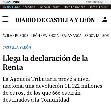
EDICIONES CyL
ES NOTICIA
Incendios
Especial Cecilia
Piloto La Bañeza
Planta Hidrógen
Menú
ÁVILA
BURGOS
LEÓN
PALENCIA
SALAMANCA
SEGOVIA
SORI
CASTILLA Y LEÓN
Llega la declaración de la
Renta
La Agencia Tributaria prevé a nivel
nacional una devolución 11.122 millones
de euros, de los que 666 estarán
destinados a la Comunidad