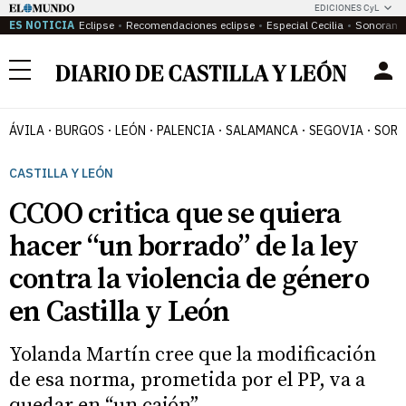
EDICIONES CyL
ES NOTICIA
Eclipse
Recomendaciones eclipse
Especial Cecilia
Sonoram
Menú
ÁVILA
BURGOS
LEÓN
PALENCIA
SALAMANCA
SEGOVIA
SORI
CASTILLA Y LEÓN
CCOO critica que se quiera
hacer “un borrado” de la ley
contra la violencia de género
en Castilla y León
Yolanda Martín cree que la modificación
de esa norma, prometida por el PP, va a
quedar en “un cajón”