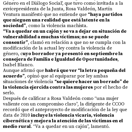
Género en el Diálogo Social', que tuvo como invitada a la
exvicepresidenta de la Junta, Rosa Valdeón, Martín
Ventura manifestó que no entiende que
“haya partidos
que nieguen una realidad que está latente en la
sociedad”
, como la violencia machista.
“Va a quedar en un cajón y se va a dejar en situación de
vulnerabilidad a muchas víctimas; no se puede
consentir”
, clamó en relación a que no se cumpla con la
modificación de la actual ley contra la violencia de
género, c
uyo borrador ya presentó en septiembre la
consejera de Familia e Igualdad de Oportunidades
,
Isabel Blanco.
Aunque afirmó que
habrá que ver “la letra pequeña del
acuerdo”
, opinó que al equiparar por ley ambas
situaciones de violencia
“se quiere hacer un borrado” de
la violencia ejercida contra las mujeres
por el hecho de
serlo.
Después de calificar a Rosa Valdeón como “una mujer
valiente con un compromiso claro”, la dirigente de CCOO
recordó que el anteproyecto de modificación de la ley que
data de 2010
incluye la violencia vicaria, violencia
cibernética y mejora la atención de las víctimas en el
medio rural
. “Va a quedar en un cajón”, lamentó.