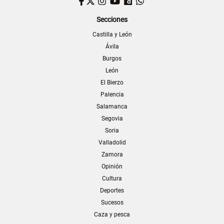
Facebook
Twitter
Instagram
YouTube
Dailymotion
WhatsApp
Secciones
Castilla y León
Ávila
Burgos
León
El Bierzo
Palencia
Salamanca
Segovia
Soria
Valladolid
Zamora
Opinión
Cultura
Deportes
Sucesos
Caza y pesca