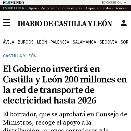
EDICIONES CyL
ES NOTICIA
Eclipse
Recomendaciones eclipse
Especial Cecilia
Sonoram
Menú
ÁVILA
BURGOS
LEÓN
PALENCIA
SALAMANCA
SEGOVIA
SORI
CASTILLA Y LEÓN
El Gobierno invertirá en
Castilla y León 200 millones en
la red de transporte de
electricidad hasta 2026
El borrador, que se aprobará en Consejo de
Ministros, recoge el apoyo a la
distribución, nuevos corredores y la