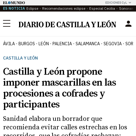
EDICIONES CyL
ES NOTICIA
Eclipse
Recomendaciones eclipse
Especial Cecilia
Sonoram
Menú
ÁVILA
BURGOS
LEÓN
PALENCIA
SALAMANCA
SEGOVIA
SORI
CASTILLA Y LEÓN
Castilla y León propone
imponer mascarillas en las
procesiones a cofrades y
participantes
Sanidad elabora un borrador que
recomienda evitar calles estrechas en los
recorridos, que las cofradías rechazan: