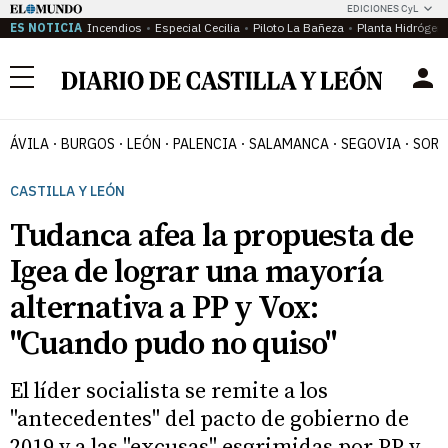
EDICIONES CyL
ES NOTICIA
Incendios
Especial Cecilia
Piloto La Bañeza
Planta Hidrógen
Menú
ÁVILA
BURGOS
LEÓN
PALENCIA
SALAMANCA
SEGOVIA
SORI
CASTILLA Y LEÓN
Tudanca afea la propuesta de
Igea de lograr una mayoría
alternativa a PP y Vox:
"Cuando pudo no quiso"
El líder socialista se remite a los
"antecedentes" del pacto de gobierno de
2019 y a las "excusas" esgrimidas por PP y