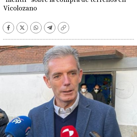
Vicolozano
Facebook
Twitter
Whatsapp
Telegram
Copiar
enlace