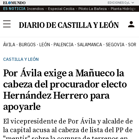
EDICIONES CyL
ES NOTICIA
Incendios
Especial Cecilia
Piloto La Bañeza
Planta Hidrógen
Menú
ÁVILA
BURGOS
LEÓN
PALENCIA
SALAMANCA
SEGOVIA
SORI
CASTILLA Y LEÓN
Por Ávila exige a Mañueco la
cabeza del procurador electo
Hernández Herrero para
apoyarle
El vicepresidente de Por Ávila y alcalde de
la capital acusa al cabeza de lista del PP de
"mentir" sobre la compra de terrenos en