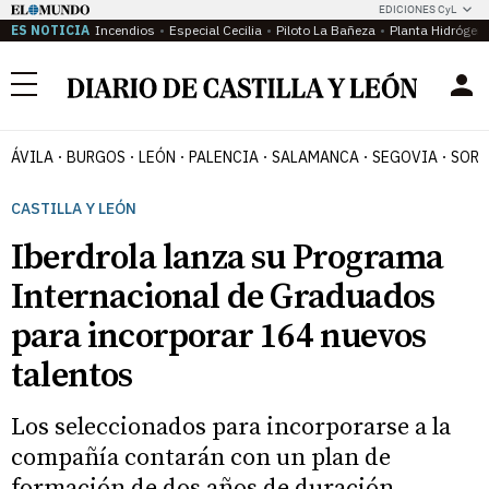
EDICIONES CyL
ES NOTICIA
Incendios
Especial Cecilia
Piloto La Bañeza
Planta Hidrógen
Menú
ÁVILA
BURGOS
LEÓN
PALENCIA
SALAMANCA
SEGOVIA
SORI
CASTILLA Y LEÓN
Iberdrola lanza su Programa
Internacional de Graduados
para incorporar 164 nuevos
talentos
Los seleccionados para incorporarse a la
compañía contarán con un plan de
formación de dos años de duración