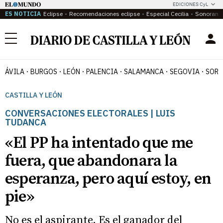
EDICIONES CyL
ES NOTICIA
Eclipse
Recomendaciones eclipse
Especial Cecilia
Sonoram
Menú
ÁVILA
BURGOS
LEÓN
PALENCIA
SALAMANCA
SEGOVIA
SORI
CASTILLA Y LEÓN
CONVERSACIONES ELECTORALES | LUIS
TUDANCA
«El PP ha intentado que me
fuera, que abandonara la
esperanza, pero aquí estoy, en
pie»
No es el aspirante. Es el ganador del