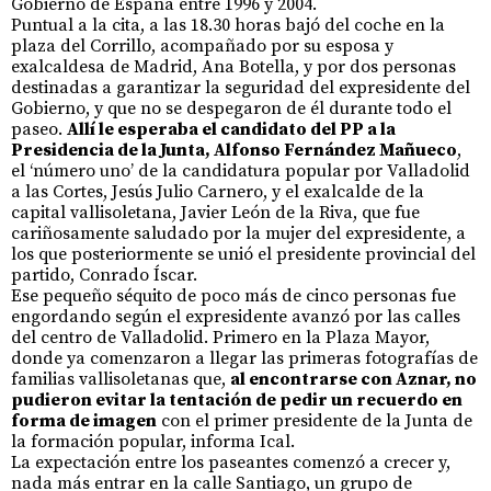
Gobierno de España entre 1996 y 2004.
Puntual a la cita, a las 18.30 horas bajó del coche en la
plaza del Corrillo, acompañado por su esposa y
exalcaldesa de Madrid, Ana Botella, y por dos personas
destinadas a garantizar la seguridad del expresidente del
Gobierno, y que no se despegaron de él durante todo el
paseo.
Allí le esperaba el candidato del PP a la
Presidencia de la Junta, Alfonso Fernández Mañueco
,
el ‘número uno’ de la candidatura popular por Valladolid
a las Cortes, Jesús Julio Carnero, y el exalcalde de la
capital vallisoletana, Javier León de la Riva, que fue
cariñosamente saludado por la mujer del expresidente, a
los que posteriormente se unió el presidente provincial del
partido, Conrado Íscar.
Ese pequeño séquito de poco más de cinco personas fue
engordando según el expresidente avanzó por las calles
del centro de Valladolid. Primero en la Plaza Mayor,
donde ya comenzaron a llegar las primeras fotografías de
familias vallisoletanas que,
al encontrarse con Aznar, no
pudieron evitar la tentación de pedir un recuerdo en
forma de imagen
con el primer presidente de la Junta de
la formación popular, informa Ical.
La expectación entre los paseantes comenzó a crecer y,
nada más entrar en la calle Santiago, un grupo de