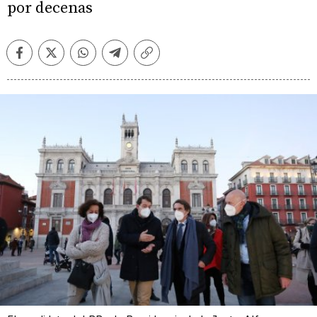
por decenas
Facebook
Twitter
Whatsapp
Telegram
Copiar
enlace