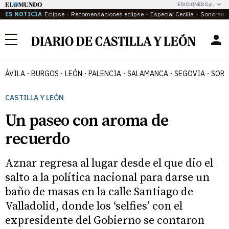
EDICIONES CyL
ES NOTICIA
Eclipse
Recomendaciones eclipse
Especial Cecilia
Sonoram
Menú
ÁVILA
BURGOS
LEÓN
PALENCIA
SALAMANCA
SEGOVIA
SORI
CASTILLA Y LEÓN
Un paseo con aroma de
recuerdo
Aznar regresa al lugar desde el que dio el
salto a la política nacional para darse un
baño de masas en la calle Santiago de
Valladolid, donde los ‘selfies’ con el
expresidente del Gobierno se contaron