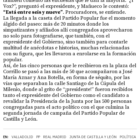
también comentó las encuestas que le dan la mayoría. “¿Y
Vox?”, preguntó el expresidente, y Mañueco le contestó:
“Está entre seis y nueve”
. Procuradores, se entiende.
La llegada a la caseta del Partido Popular fue el momento
álgido del paseo: más de 20 minutos donde los
simpatizantes y afiliados allí congregados aprovecharon
no solo para fotografiarse, que también, con el
expresidente del Gobierno, sino también para contarle
multitud de anécdotas e historias, muchas relacionadas
con su figura, que les llevaron a enrolarse en la formación
popular.
Así, de las cinco personas que le recibieron en la plaza del
Corrillo se pasó a las más de 50 que acompañaron a José
María Aznar y Ana Botella, en forma de séquito, por las
vías que separaban la calle Santiago de la Cúpula del
Milenio, donde al grito de “¡presidente!” fueron recibidos
tanto el expresidente del Gobierno como el candidato a
revalidar la Presidencia de la Junta por las 500 personas
congregadas para el acto político con el que culmina la
segunda jornada de campaña del Partido Popular de
Castilla y León.
EN:
VALLADOLID
PP
REAL MADRID
JUNTA DE CASTILLA Y LEÓN
POLÍTICA