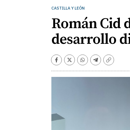
CASTILLA Y LEÓN
Román Cid d
desarrollo d
Facebook
Twitter
Whatsapp
Telegram
Copiar
enlace