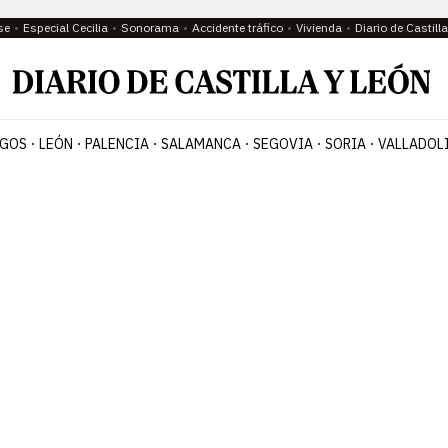
se
Especial Cecilia
Sonorama
Accidente tráfico
Vivienda
Diario de Castil
GOS
LEÓN
PALENCIA
SALAMANCA
SEGOVIA
SORIA
VALLADOL