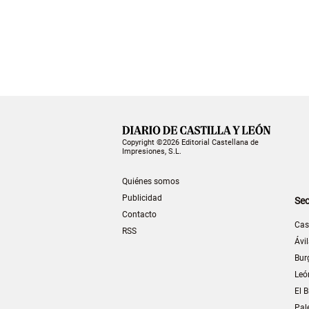
Copyright ©2026 Editorial Castellana de
Impresiones, S.L.
Quiénes somos
Publicidad
Sec
Contacto
Cas
RSS
Ávi
Bur
Leó
El B
Pal