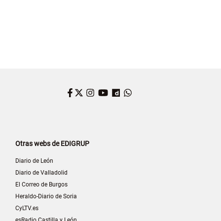
Facebook
Twitter
Instagram
YouTube
Dailymotion
WhatsApp
Otras webs de EDIGRUP
Diario de León
Diario de Valladolid
El Correo de Burgos
Heraldo-Diario de Soria
CyLTV.es
esRadio Castilla y León