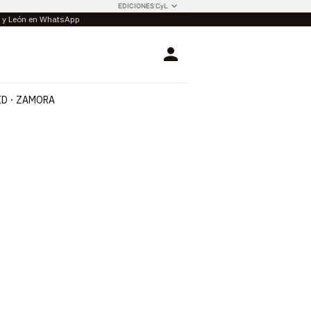
EDICIONES CyL
la y León en WhatsApp
Login
ID
ZAMORA