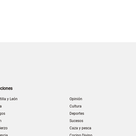
ciones
tilla y León
Opinión
la
Cultura
gos
Deportes
n
Sucesos
ierzo
Caza y pesca
encia
Cocino Divino