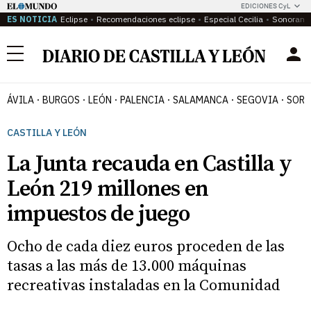
EDICIONES CyL
ES NOTICIA
Eclipse
Recomendaciones eclipse
Especial Cecilia
Sonoram
Menú
ÁVILA
BURGOS
LEÓN
PALENCIA
SALAMANCA
SEGOVIA
SORI
CASTILLA Y LEÓN
La Junta recauda en Castilla y
León 219 millones en
impuestos de juego
Ocho de cada diez euros proceden de las
tasas a las más de 13.000 máquinas
recreativas instaladas en la Comunidad