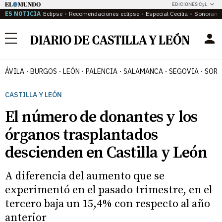
EDICIONES CyL
ES NOTICIA
Eclipse
Recomendaciones eclipse
Especial Cecilia
Sonoram
Menú
ÁVILA
BURGOS
LEÓN
PALENCIA
SALAMANCA
SEGOVIA
SORI
CASTILLA Y LEÓN
El número de donantes y los
órganos trasplantados
descienden en Castilla y León
A diferencia del aumento que se
experimentó en el pasado trimestre, en el
tercero baja un 15,4% con respecto al año
anterior